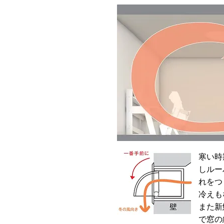
寒い時
しルー
れをつ
冷えも
また新
で窓の