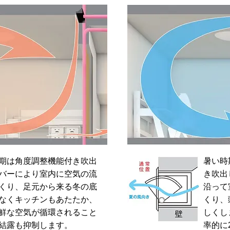
期は角度調整機能付き吹出
暑い時
バーにより室内に空気の流
き吹出
くり、足元から来る冬の底
沿って
なくキッチンもあたたか、
くり、
鮮な空気が循環されること
しくし
結露も抑制します。
率的に