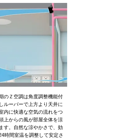
期のＺ空調は角度調整機能付
しルーバーで上方より天井に
室内に快適な空気の流れをつ
頭上からの風が部屋全体を涼
ます。自然な涼やかさで、効
24時間室温を調整して安定さ